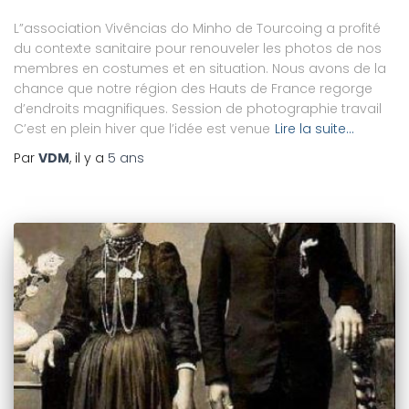
L”association Vivências do Minho de Tourcoing a profité
du contexte sanitaire pour renouveler les photos de nos
membres en costumes et en situation. Nous avons de la
chance que notre région des Hauts de France regorge
d’endroits magnifiques. Session de photographie travail
C’est en plein hiver que l’idée est venue
Lire la suite…
Par
VDM
, il y a
5 ans