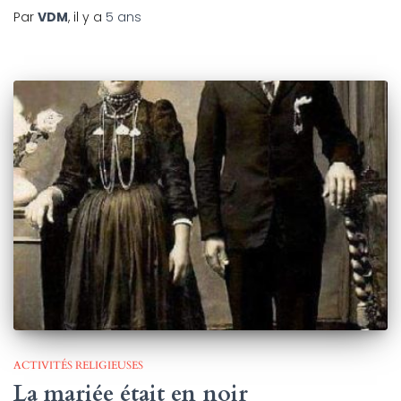
Par
VDM
, il y a
5 ans
ACTIVITÉS RELIGIEUSES
La mariée était en noir