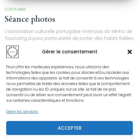
COSTUMES
Séance photos
L’association culturelle portugaise Vivências do Minho de
Tourcoing à pour particularité de porter des habits fidèles
à l’époque. Notre petit plus : de véritables pièces
Gérer le consentement
authentiques centenaires se mélange avec les copies de
costumes. L’époque que nous traversons peut parfois
nous donner la possibilité de trouver des temps libres. Et
Pour offrir les meilleures expériences, nous utilisons des
Lire la suite…
technologies telles que les cookies pour stocker et/ou accéder aux
informations des appareils. Le fait de consentir à ces technologies
Par
VDM
, il y a
6 ans
nous permettra de traiter des données telles que le comportement
de navigation ou les ID uniques sur ce site. Le fait de ne pas
consentir ou de retirer son consentement peut avoir un effet négatif
sur certaines caractéristiques et fonctions.
Gérer les services
ACCEPTER
MENTIONS LÉGALES