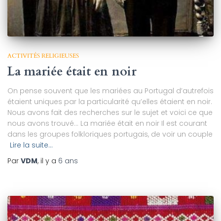
ACTIVITÉS RELIGIEUSES
La mariée était en noir
On pense souvent que les mariées au Portugal d’autrefois
étaient uniques par la particularité qu’elles étaient en noir.
Nous avons fait des recherches sur le sujet et voici ce que
nous avons trouvé… La mariée était en noir Il est courant
dans les groupes folkloriques portugais, de voir un couple
Lire la suite…
Par
VDM
, il y a
6 ans