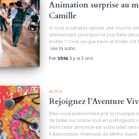
Animation surprise au m
Camille
Si vous souhaitez ajouter une touche or
anniversaire, pourquoi ne pas faire décou
invités ? C’est ce que Kevin et Emilie ont 
Lire la suite…
Par
VDM
, il y a
3 ans
ACTUS
Rejoignez l’Aventure Viv
Êtes-vous passionné.e par la musique, l
de briller sur scène tout en partageant 
Alors cette annonce est votre billet vers
!L’Association Vivencias do Minho ouvre