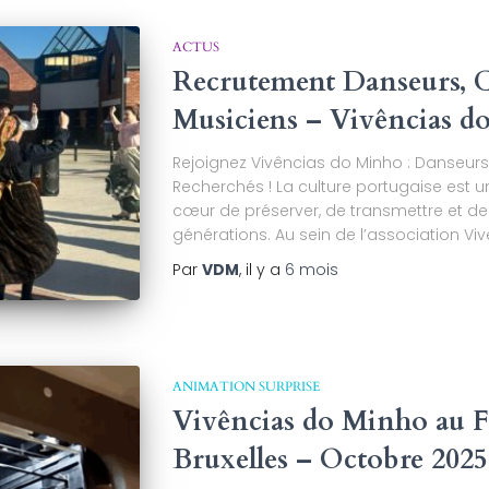
ACTUS
Recrutement Danseurs, C
Musiciens – Vivências d
Rejoignez Vivências do Minho : Danseurs
Recherchés ! La culture portugaise est 
cœur de préserver, de transmettre et de f
générations. Au sein de l’association Vi
Par
VDM
, il y a
6 mois
ANIMATION SURPRISE
Vivências do Minho au F
Bruxelles – Octobre 2025