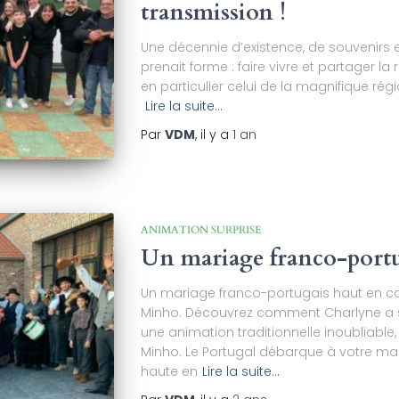
transmission !
Une décennie d’existence, de souvenirs et 
prenait forme : faire vivre et partager l
en particulier celui de la magnifique rég
Lire la suite…
Par
VDM
, il y a
1 an
ANIMATION SURPRISE
Un mariage franco-port
Un mariage franco-portugais haut en co
Minho. Découvrez comment Charlyne a s
une animation traditionnelle inoubliable
Minho. Le Portugal débarque à votre ma
haute en
Lire la suite…