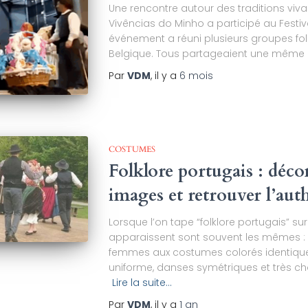
Une rencontre autour des traditions viva
Vivências do Minho a participé au Festiv
événement a réuni plusieurs groupes fol
Belgique. Tous partageaient une même a
Par
VDM
, il y a
6 mois
COSTUMES
Folklore portugais : décon
images et retrouver l’auth
Lorsque l’on tape “folklore portugais” su
apparaissent sont souvent les mêmes :
femmes aux costumes colorés identique
uniforme, danses symétriques et très ch
Lire la suite…
Par
VDM
, il y a
1 an