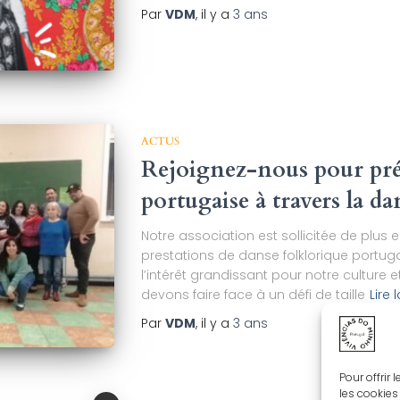
Par
VDM
, il y a
3 ans
ACTUS
Rejoignez-nous pour prés
portugaise à travers la da
Notre association est sollicitée de plus
prestations de danse folklorique portug
l’intérêt grandissant pour notre culture 
devons faire face à un défi de taille
Lire 
Par
VDM
, il y a
3 ans
Pour offrir
les cookies