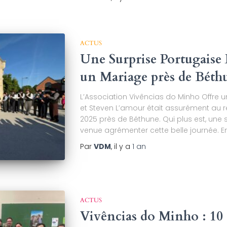
ACTUS
Une Surprise Portugaise 
un Mariage près de Béth
L’Association Vivências do Minho Offr
et Steven L’amour était assurément au 
2025 près de Béthune. Qui plus est, une
venue agrémenter cette belle journée. E
Par
VDM
, il y a
1 an
ACTUS
Vivências do Minho : 10 