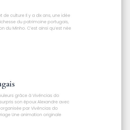
de culture Il y a dix ans, une idée
a richesse du patrimoine portugais,
ion du Minho. C’est ainsi qu’est née
ugais
uleurs grâce à Vivências do
urpris son époux Alexandre avec
, organisée par Vivências do
riage Une animation originale