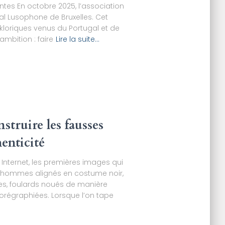
ntes En octobre 2025, l’association
al Lusophone de Bruxelles. Cet
kloriques venus du Portugal et de
mbition : faire
Lire la suite…
struire les fausses
enticité
r Internet, les premières images qui
 hommes alignés en costume noir,
s, foulards noués de manière
orégraphiées. Lorsque l’on tape