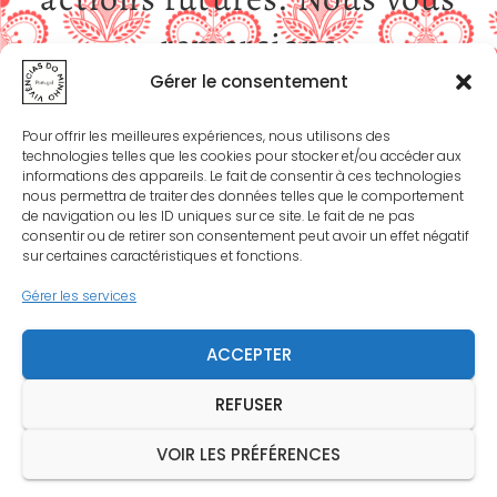
remercions
chaleureusement de votre
Gérer le consentement
soutien financier.
Pour offrir les meilleures expériences, nous utilisons des
technologies telles que les cookies pour stocker et/ou accéder aux
informations des appareils. Le fait de consentir à ces technologies
nous permettra de traiter des données telles que le comportement
Association Vivências do Minho
de navigation ou les ID uniques sur ce site. Le fait de ne pas
consentir ou de retirer son consentement peut avoir un effet négatif
MUITO OBRIGADO
sur certaines caractéristiques et fonctions.
Gérer les services
ACCEPTER
MENTIONS LÉGALES
REFUSER
SOUTENUS PAR LA VILLE DE TOURCOING
VOIR LES PRÉFÉRENCES
Hestia | Développé par
ThemeIsle