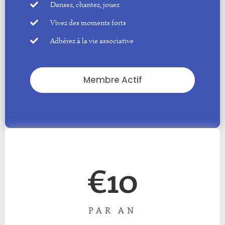
Dansez, chantez, jouez
Vivez des moments forts
Adhérez à la vie associative
Membre Actif
€10
PAR AN