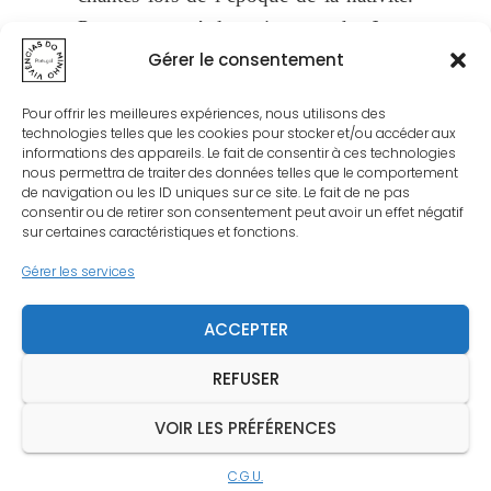
Pour annoncé la naissance de Jesus
Gérer le consentement
“canto ao menino”, pour fêter Noël
“cantos de natal” ou pour souhaiter la
Pour offrir les meilleures expériences, nous utilisons des
bonne année et les Rois mages ” as
technologies telles que les cookies pour stocker et/ou accéder aux
informations des appareils. Le fait de consentir à ces technologies
janeiras”.
nous permettra de traiter des données telles que le comportement
de navigation ou les ID uniques sur ce site. Le fait de ne pas
Notre groupe folklorique a déjà chantés
consentir ou de retirer son consentement peut avoir un effet négatif
sur certaines caractéristiques et fonctions.
lors de manifestations de marché de
Noël ou expositions de crèches ces
Gérer les services
chants traditionnels qui ont eu un franc
ACCEPTER
succès.
REFUSER
VOIR LES PRÉFÉRENCES
C.G.U.