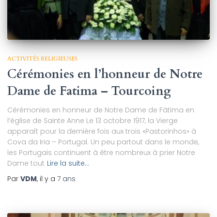
ACTIVITÉS RELIGIEUSES
Cérémonies en l’honneur de Notre
Dame de Fatima – Tourcoing
Cérémonies en honneur de Notre Dame de Fátima en
l’église de Sainte Anne Le 13 octobre 1917, la Vierge
apparaît pour la dernière fois aux trois «Pastorinhos» à
Cova da Iria – Portugal. Un peu partout dans le monde,
les Portugais continuent à être nombreux à prier Notre
Dame tout
Lire la suite…
Par
VDM
, il y a
7 ans