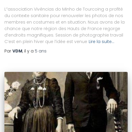
L”association Vivências do Minho de Tourcoing a profité
du contexte sanitaire pour renouveler les photos de nos
membres en costumes et en situation. Nous avons de la
chance que notre région des Hauts de France regorge
d’endroits magnifiques. Session de photographie travail
C’est en plein hiver que l’idée est venue
Lire la suite…
Par
VDM
, il y a
5 ans