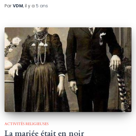
Par
VDM
, il y a
5 ans
ACTIVITÉS RELIGIEUSES
La mariée était en noir