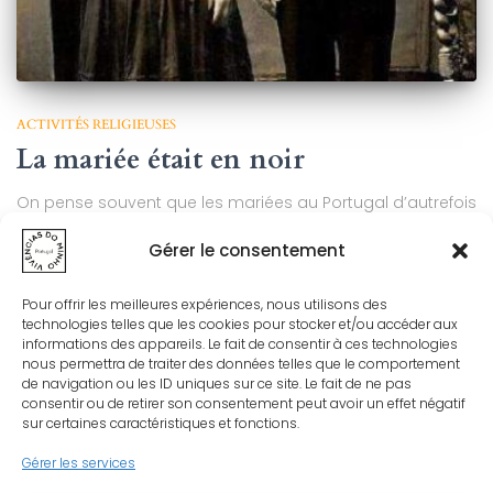
ACTIVITÉS RELIGIEUSES
La mariée était en noir
On pense souvent que les mariées au Portugal d’autrefois
étaient uniques par la particularité qu’elles étaient en noir.
Gérer le consentement
Nous avons fait des recherches sur le sujet et voici ce que
nous avons trouvé… La mariée était en noir Il est courant
dans les groupes folkloriques portugais, de voir un couple
Pour offrir les meilleures expériences, nous utilisons des
Lire la suite…
technologies telles que les cookies pour stocker et/ou accéder aux
informations des appareils. Le fait de consentir à ces technologies
Par
VDM
, il y a
6 ans
nous permettra de traiter des données telles que le comportement
de navigation ou les ID uniques sur ce site. Le fait de ne pas
consentir ou de retirer son consentement peut avoir un effet négatif
sur certaines caractéristiques et fonctions.
Gérer les services