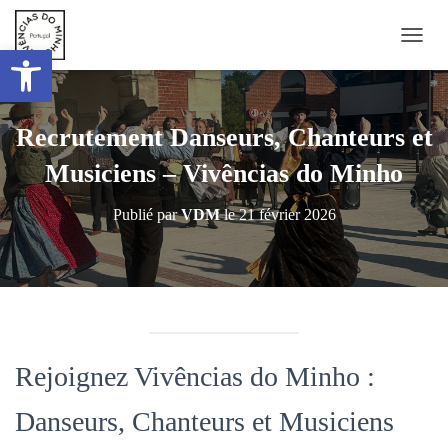
Ouvrir la barre d’outils
DÉPLI
Recrutement Danseurs, Chanteurs et
Musiciens – Vivências do Minho
Publié par
VDM
le
21 février 2026
Rejoignez Vivências do Minho :
Danseurs, Chanteurs et Musiciens