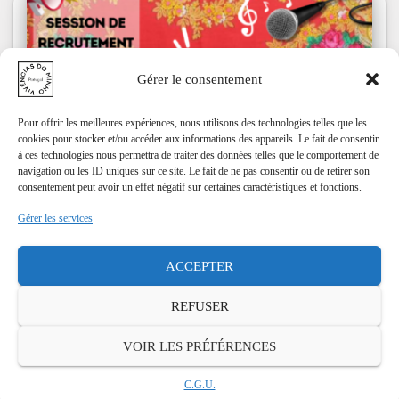
Gérer le consentement
Pour offrir les meilleures expériences, nous utilisons des technologies telles que les
cookies pour stocker et/ou accéder aux informations des appareils. Le fait de consentir
à ces technologies nous permettra de traiter des données telles que le comportement de
navigation ou les ID uniques sur ce site. Le fait de ne pas consentir ou de retirer son
consentement peut avoir un effet négatif sur certaines caractéristiques et fonctions.
Gérer les services
ACTUS
Rejoignez l’Aventure Vivencias do Minho !
ACCEPTER
Êtes-vous passionné.e par la musique, la danse et la culture ?
REFUSER
Rêvez-vous de briller sur scène tout en partageant votre amour
pour les traditions ? Alors cette annonce est votre billet vers
VOIR LES PRÉFÉRENCES
une expérience inoubliable
Lire la suite…
C.G.U.