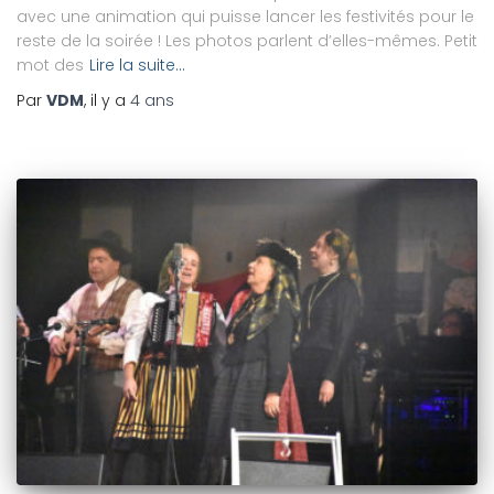
avec une animation qui puisse lancer les festivités pour le
reste de la soirée ! Les photos parlent d’elles-mêmes. Petit
mot des
Lire la suite…
Par
VDM
, il y a
4 ans