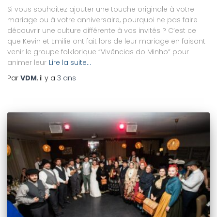
Si vous souhaitez ajouter une touche originale à votre
mariage ou à votre anniversaire, pourquoi ne pas faire
découvrir une culture différente à vos invités ? C’est ce
que Kevin et Emilie ont fait lors de leur mariage en faisant
venir le groupe folklorique “Vivências do Minho” pour
animer leur
Lire la suite…
Par
VDM
, il y a
3 ans