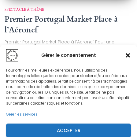
SPECTACLE À THÈME
Premier Portugal Market Place à
l’Aéronef
Premier Portugal Market Place à l’Aeronef Pour une
première, cela fut une belle première pour le Portugal
Gérer le consentement
Marketplace des Hauts de-France qui s’est déroulé dans
la salle de spectacle Aéronef de Lille, le samedi 29 et le
dimanche 30 septembre. Sept cents personnes ont
Pour offrir les meilleures expériences, nous utilisons des
marqué présence lors de l’après-midi de
Lire la suite…
technologies telles que les cookies pour stocker et/ou accéder aux
informations des appareils. Le fait de consentir à ces technologies
Par
VDM
, il y a
7 ans
nous permettra de traiter des données telles que le comportement
de navigation ou les ID uniques sur ce site. Le fait de ne pas
consentir ou de retirer son consentement peut avoir un effet négatif
sur certaines caractéristiques et fonctions.
Gérer les services
ACCEPTER
MENTIONS LÉGALES