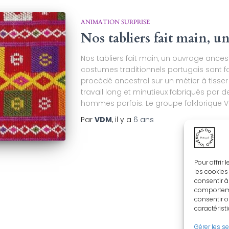
ANIMATION SURPRISE
Nos tabliers fait main, u
Nos tabliers fait main, un ouvrage ancest
costumes traditionnels portugais sont f
procédé ancestral sur un métier à tisser
travail long et minutieux fabriqués par
hommes parfois. Le groupe folklorique V
Par
VDM
, il y a
6 ans
Pour offrir
les cookies
consentir à
comportemen
consentir o
caractérist
Gérer les s