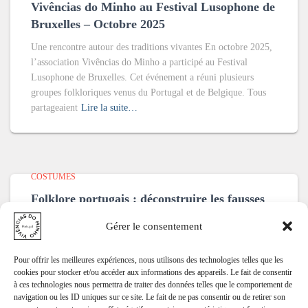
Vivências do Minho au Festival Lusophone de
Bruxelles – Octobre 2025
Une rencontre autour des traditions vivantes En octobre 2025,
l’association Vivências do Minho a participé au Festival
Lusophone de Bruxelles. Cet événement a réuni plusieurs
groupes folkloriques venus du Portugal et de Belgique. Tous
partageaient
Lire la suite…
COSTUMES
Folklore portugais : déconstruire les fausses
images et retrouver l’authenticité
Gérer le consentement
Lorsque l’on tape “folklore portugais” sur Internet, les
premières images qui apparaissent sont souvent les mêmes :
Pour offrir les meilleures expériences, nous utilisons des technologies telles que les
hommes alignés en costume noir, femmes aux costumes colorés
cookies pour stocker et/ou accéder aux informations des appareils. Le fait de consentir
identiques, foulards noués de manière uniforme, danses
à ces technologies nous permettra de traiter des données telles que le comportement de
navigation ou les ID uniques sur ce site. Le fait de ne pas consentir ou de retirer son
symétriques et
Lire la suite…