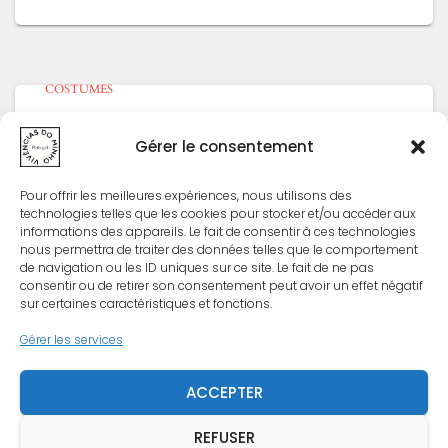
COSTUMES
Folklore portugais : déconstruire les
fausses images et retrouver l’authenticité
Gérer le consentement
Lorsque l’on tape “folklore portugais” sur Internet,
Pour offrir les meilleures expériences, nous utilisons des
les premières images qui apparaissent sont
technologies telles que les cookies pour stocker et/ou accéder aux
souvent les mêmes : hommes alignés en
informations des appareils. Le fait de consentir à ces technologies
costume noir, femmes aux costumes colorés
nous permettra de traiter des données telles que le comportement
identiques, foulards noués de manière uniforme,
de navigation ou les ID uniques sur ce site. Le fait de ne pas
consentir ou de retirer son consentement peut avoir un effet négatif
danses symétriques et
Lire la suite…
sur certaines caractéristiques et fonctions.
Gérer les services
ACCEPTER
MENTIONS LÉGALES
REFUSER