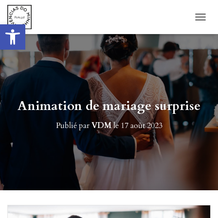
Ouvrir la barre d’outils
DÉPLI
Animation de mariage surprise
Publié par
VDM
le
17 août 2023