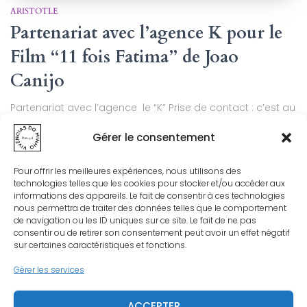
ARISTOTLE
Partenariat avec l’agence K pour le
Film “11 fois Fatima” de Joao
Canijo
Partenariat avec l’agence le “K” Prise de contact : c’est au
mois de juin que notre association “Vivências do Minho” a
Gérer le consentement
été approchée par Ophélie de l’agence K, afin de nous
proposer une mobilisation dans notre ville de Tourcoing
et auprès de notre cinéma. Cela dans le but de réussir
Pour offrir les meilleures expériences, nous utilisons des
Lire la suite…
technologies telles que les cookies pour stocker et/ou accéder aux
informations des appareils. Le fait de consentir à ces technologies
Par
VDM
, il y a
13 ans
nous permettra de traiter des données telles que le comportement
de navigation ou les ID uniques sur ce site. Le fait de ne pas
consentir ou de retirer son consentement peut avoir un effet négatif
sur certaines caractéristiques et fonctions.
Gérer les services
ACCEPTER