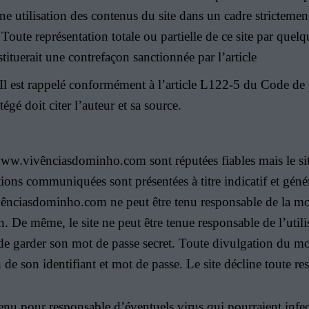
ne utilisation des contenus du site dans un cadre strictement 
. Toute représentation totale ou partielle de ce site par quel
stituerait une contrefaçon sanctionnée par l’article
.Il est rappelé conformément à l’article L122-5 du Code de p
égé doit citer l’auteur et sa source.
/www.vivênciasdominho.com sont réputées fiables mais le site
ons communiquées sont présentées à titre indicatif et généra
ivênciasdominho.com ne peut être tenu responsable de la mo
. De même, le site ne peut être tenue responsable de l’utilis
 de garder son mot de passe secret. Toute divulgation du mot
ion de son identifiant et mot de passe. Le site décline toute re
nu pour responsable d’éventuels virus qui pourraient infect