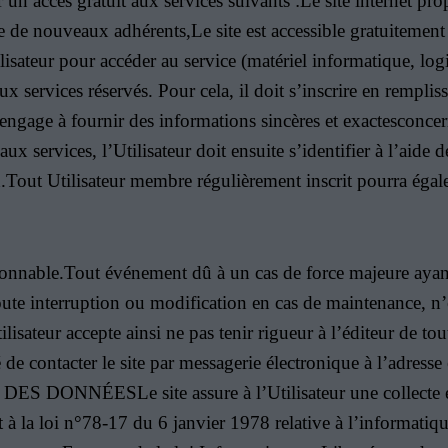
 accès gratuit aux services suivants :Le site internet prop
e de nouveaux adhérents,Le site est accessible gratuitement e
ilisateur pour accéder au service (matériel informatique, logi
 services réservés. Pour cela, il doit s’inscrire en remplis
’engage à fournir des informations sincères et exactesconcern
services, l’Utilisateur doit ensuite s’identifier à l’aide d
Tout Utilisateur membre régulièrement inscrit pourra égale
raisonnable.Tout événement dû à un cas de force majeure ay
ute interruption ou modification en cas de maintenance, n’
sateur accepte ainsi ne pas tenir rigueur à l’éditeur de to
 de contacter le site par messagerie électronique à l’adresse
NNÉESLe site assure à l’Utilisateur une collecte et 
à la loi n°78-17 du 6 janvier 1978 relative à l’informatique,