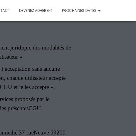
TACT
DEVENEZ ADHERENT
PROCHAINES DATES
ment juridique des modalités de
ilisateur »
e l’acceptation sans aucune
on, chaque utilisateur accepte
 CGU et je les accepte ».
rvices proposés par le
 des présentesCGU.
, domicilié 37 rueNeuve 59200