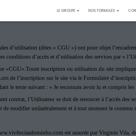
LE GROUPE
NOS FORMULES
CON
es d’utilisation (dites « CGU ») ont pour objet l’encadre
les conditions d’accès et d’utilisation des services par « l’Ut
ique «CGU».Toute inscription ou utilisation du site impliqu
Lors de l’inscription sur le site via le Formulaire d’inscripti
t le texte suivant : « Je reconnais avoir lu et compris les
t contrat, l’Utilisateur se doit de renoncer à l’accès des se
it de modifier unilatéralement et à tout moment le contenu
s://www.vivênciasdominho.com est assurée par Virginie Vila