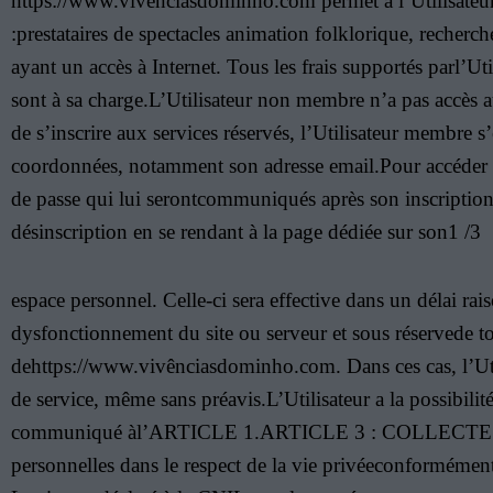
https://www.vivênciasdominho.com permet à l’Utilisateur un
:prestataires de spectacles animation folklorique, recherch
ayant un accès à Internet. Tous les frais supportés parl’Ut
sont à sa charge.L’Utilisateur non membre n’a pas accès aux
de s’inscrire aux services réservés, l’Utilisateur membre s
coordonnées, notamment son adresse email.Pour accéder aux 
de passe qui lui serontcommuniqués après son inscription.
désinscription en se rendant à la page dédiée sur son1 /3
espace personnel. Celle-ci sera effective dans un délai 
dysfonctionnement du site ou serveur et sous réservede to
dehttps://www.vivênciasdominho.com. Dans ces cas, l’Utili
de service, même sans préavis.L’Utilisateur a la possibilité
communiqué àl’ARTICLE 1.ARTICLE 3 : COLLECTE DES DO
personnelles dans le respect de la vie privéeconformément 