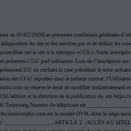
/02/2020Les présentes conditions générales d’utilis
isposition du site et des services par et de définir les cond
accessibles sur le site à la rubrique «CGU».Toute inscription
es présentes CGU parl’utilisateur. Lors de l’inscription sur 
 présentesCGU en cochant la case précédant le texte suivant 
ion des CGU stipulées dans le présent contrat, l’Utilisateur
minho.com se réserve le droit de modifier unilatéralement e
ion et la direction de la publication du site https:
59200 Tourcoing.Numéro de téléphone est _______________
ciasdominho.com est la société OVH, dont le siège social
hone : ________________.ARTICLE 2 : ACCÈS AU SITELe